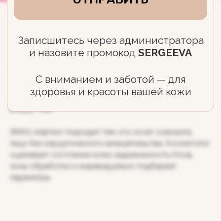
Ультразвуковой SMAS-лифтинг в Ярославле - это
аппаратная процедура подтяжки кожи лица и шеи без
операции, разрезов и длительного восстановления.
Методика помогает улучшить овал лица, уменьшить
второй подбородок, брыли, дряблость кожи,
подтянуть зону щёк, подбородка, шеи и области
вокруг глаз.
SMAS-лифтинг подходит тем, кто хочет освежить
лицо без хирургического вмешательства. Косметолог
оценивает состояние кожи, выраженность птоза,
зоны обработки и индивидуально подбирает
параметры.