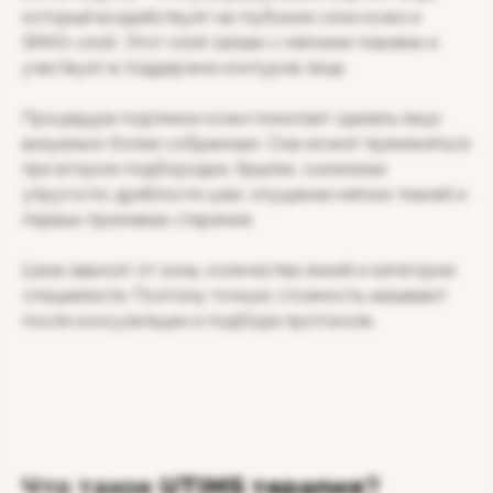
который воздействует на глубокие слои кожи и
SMAS-слой. Этот слой связан с мягкими тканями и
участвует в поддержке контуров лица.
Процедура подтяжки кожи помогает сделать лицо
визуально более собранным. Она может применяться
при втором подбородке, брылях, снижении
упругости, дряблости шеи, опущении мягких тканей и
первых признаках старения.
Цена зависит от зоны, количества линий и категории
специалиста. Поэтому точную стоимость называют
после консультации и подбора протокола.
Что такое
UTIMS терапия
?