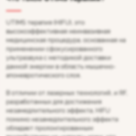
UTIMS терапия (HIFU), это
высокоэффективная неинвазивная
медицинская процедура, основанная на
применении сфокусированного
ультразвука с методикой доставки
данной энергии в область мышечно-
апоневротического слоя.
В отличии от лазерных технологий, и RF,
разработанных для достижения
незамедлительного эффекта, HIFU
помимо незамедлительного эффекта
обладает пролонгированным