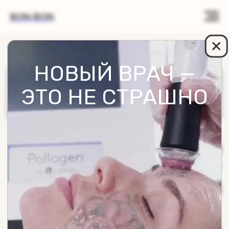
BON-BON
НОВЫЙ ВРАЧ —
ЭТО НЕ СТРАШНО
УЛ. СОБИНОВА 32/8
г. Ярославль
8 (901) 275 31 80
ответим за 1 минуту
10:00 - 21:00
ежедневно
Услуги
Отзывы
Блог
FAQ
О клинике
Онлайн-запись