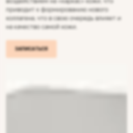
воздействием на «каркас» кожи, что
приводит к формированию нового
коллагена, что в свою очередь влияет и
на качество самой кожи.
ЗАПИСАТЬСЯ