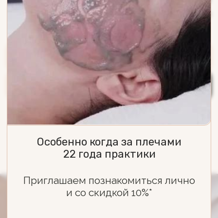
Особенно когда за плечами
22 года практики
Приглашаем познакомиться лично
и со скидкой 10%*
Главная
/
Антивозрастные процедуры
/
Ультразвуковой смас лифтинг
+7
УЛЬТРАЗВУКОВОЙ
Я даю
согласие на обработку
моих
персональных данных в соответствии
с
Политикой по обработке