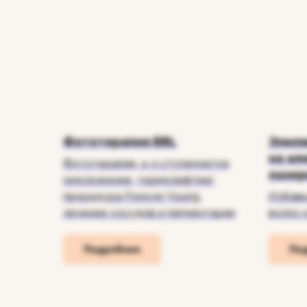
Фототерапия BBL
Эпил
на ал
Фототерапия, 4-х ступенчатое
лазер
омоложение, термолифтинг,
процедура Forever Young,
Избавь
лечение сосудов и пигментации
волос 
Подробнее
По