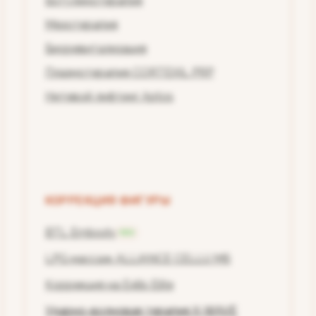
Ботулинотерапия
Мезотерапия
Биоревитализация
Плазмотерапия CORTEXIL PRP
Нитевой лифтинг Aptos
КОРРЕКЦИЯ ФИГУРЫ
BTL Embody
NEW
LPG массаж ALLIANCE CELLU M6
Коррекция на Exilis Elite
Ударно-волновая терапия X-WAVE