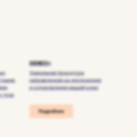
GENEO+
ых
Уникальная процедура,
стными
направленная на омоложение
ими
и оздоровление вашей кожи
и тела
Подробнее