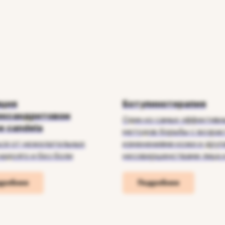
яция
Ботулинотерапия
ександритовом
Один из самых эффективн
е candela
методов борьбы с возра
ся от нежелательных
изменениями кожи и друг
надолго и без боли
несовершенствами лица 
дробнее
Подробнее