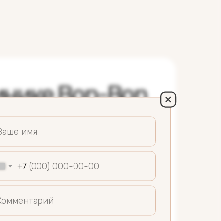
инике Bon-Bon
ами клиники
.
 бонус за приведенного друга
+7