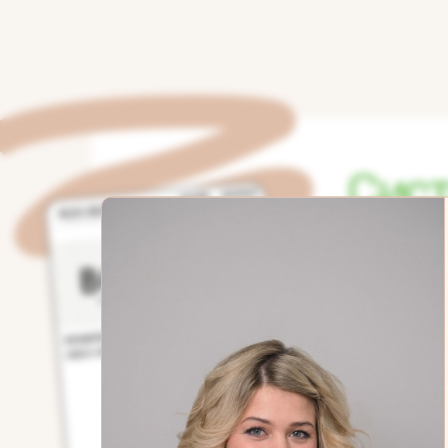
Сист
Устанав
и получ
Получайте 
УЗН