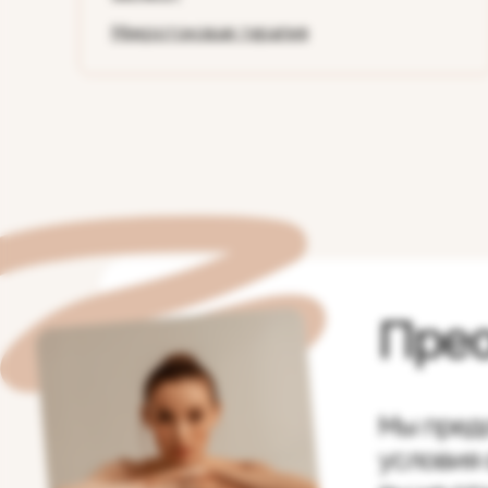
Микротоковая терапия
Пре
Мы пред
условия 