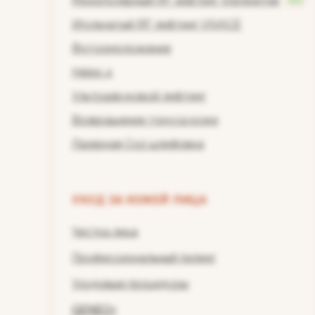
Монополярный RF лифтинг Volnewmer
NEW
Игольчатый RF лифтинг VIVACE
Фотоомоложение
Heleo 4
Ультразвуковой лифтинг
Возвращение тонуса коже
Лазерная Co2 шлифовка
УХОД ЗА КОЖЕЙ ЛИЦА
Чистка лица
Профессиональный пилинг
Уходовые процедуры
GENEO+