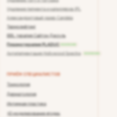
Удаление тату и татуажа
Удаление пигмента и капилляров IPL
Александритовый лазер Candela
Термолифтинг
BBL терапия Сайтон Джоуль
Плазмотерапия PLADUO
ЭКСКЛЮЗИВ
Антипигментация Hollywood Spectra
ЭКСКЛЮЗИВ
ПРИЁМ СПЕЦИАЛИСТОВ
Трихология
Дерматология
Интимная пластика
3D моделирование ягодиц