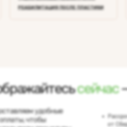
РЕАБИЛИТАЦИЯ ПОСЛЕ ПЛАСТИКИ
ображайтесь
сейчас
оставляем удобные
Рассро
оплаты, чтобы
от Сбе