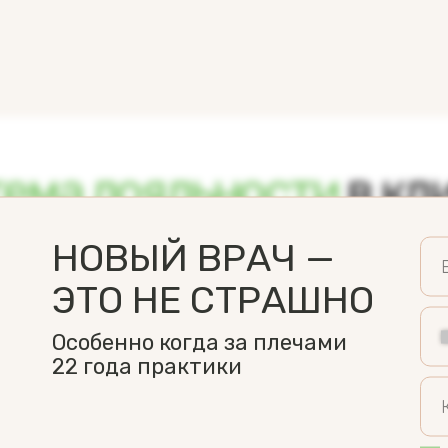
ема лояльности
в кл
ливайте карту, пользуйтесь услуг
НОВЫЙ ВРАЧ —
айте cashback на следующие услуги
ЭТО НЕ СТРАШНО
приветственные баллы, подарки на день рождения и
Особенно когда за плечами
22 года практики
АТЬ ПОДРОБНОСТИ