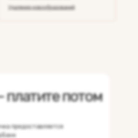
Удаление новообразований
— платите потом
чка предоставляется
рБанк