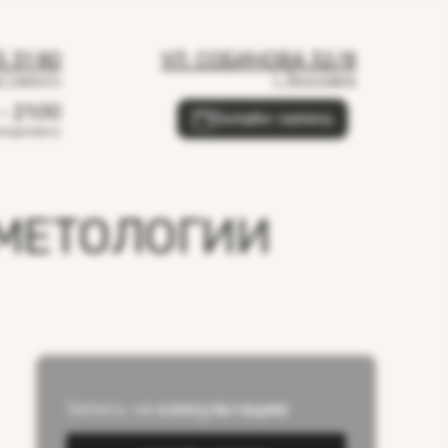
5 31 80
УЛ. СОБИНОВА 32/8
 1 минуту
г. Ярославль
- 21:00
Онлайн-запись
жедневно
СМЕТОЛОГИИ
Запись на
консультацию