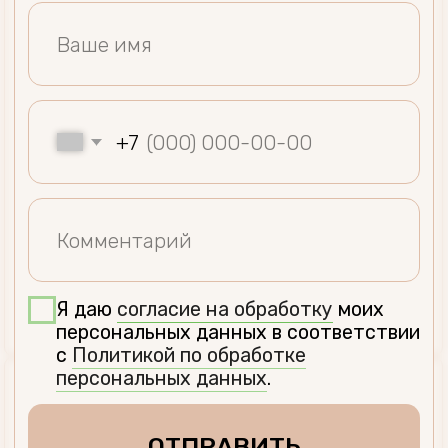
персональных данных
.
ближайшее время
ОТПРАВИТЬ
Были у нас и остались недовольны
Записшитесь через администратора
качеством предоставляемой услуги?
и назовите промокод
SERGEEVA
Пожалуйста, напишите нам.
С вниманием и заботой — для
Мы решим все ваши вопросы.
здоровья и красоты вашей кожи