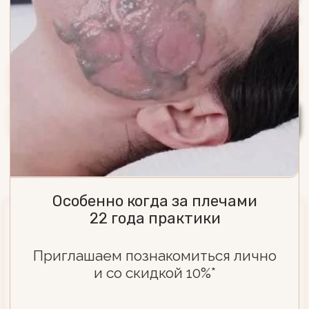
Особенно когда за плечами
22 года практики
Приглашаем познакомиться лично
и со скидкой 10%*
+7
НАПИШИТЕ НАМ
Я даю
согласие на обработку
моих
Остались вопросы? Оставьте
персональных данных в соответствии
заявку и мы свяжемся с вами в
с
Политикой по обработке