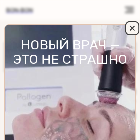
BON-BON
НОВЫЙ ВРАЧ —
ЭТО НЕ СТРАШНО
УЛ. СОБИНОВА 32/8
г. Ярославль
8 (901) 275 31 80
ответим за 1 минуту
10:00 - 21:00
ежедневно
Услуги
Отзывы
Блог
FAQ
О клинике
Онлайн-запись