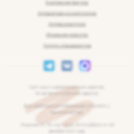
Коррекция фигуры
Аппаратная косметология
Антивозрастное
Инъекции красоты
Услуги специалистов
Сайт носит информационный характер.
Не является публичной офертой.
Всю необходимую информацию уточняйте у
администратора.
Лицензия № ЛО-041-01132-76/00358500 от 08
декабря 2020 года.