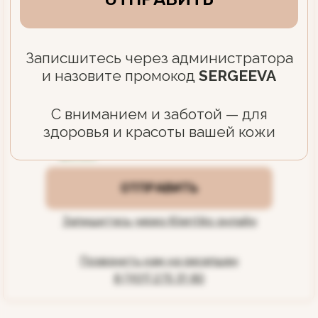
+7
Я даю
согласие на обработку
моих
персональных данных в соответствии с
Политикой по обработке персональных
данных
.
ОТПРАВИТЬ
Запишитесь через Klientiks онлайн
Позвонить нам на ресепшен
8 (901) 275 31 80