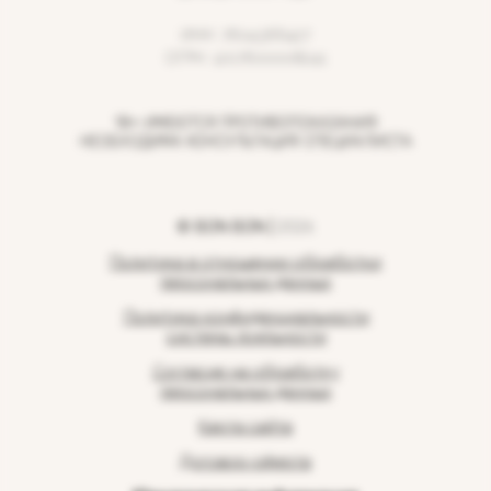
ИНН: 7604366427
ОГРН: 1207600008241
18+ ИМЕЮТСЯ ПРОТИВОПОКАЗАНИЯ
НЕОБХОДИМА КОНСУЛЬТАЦИЯ СПЕЦИАЛИСТА
© BON BON |
2026
Политика в отношении обработки
персональных данных
Политика конфиденциальности
системы лояльности
Согласие на обработку
персональных данных
Карта сайта
Договор-оферта