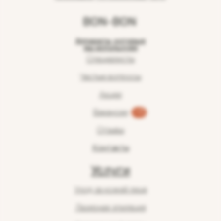
BON-BON
Аппараты, которые
мы используем
Специалисты
Частые вопросы
Акции
Вакансии
+3
Отзывы
Контакты
Услуги
Уход за кожей лица
Лазерная эпиляция