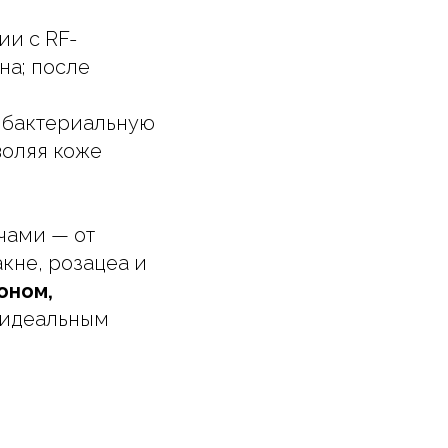
ии с RF-
на; после
т бактериальную
воляя коже
чами — от
кне, розацеа и
оном,
о идеальным