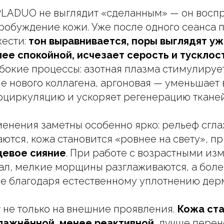
PLADUO не выглядит «сделанным» — он восп
робуждение кожи. Уже после одного сеанса 
ести:
тон выравнивается, поры выглядят уж
ее спокойной, исчезает серость и тусклос
бокие процессы: азотная плазма стимулиру
 нового коллагена, аргоновая — уменьшает 
оциркуляцию и ускоряет регенерацию тканей
менения заметны особенно ярко: рельеф сгла
аются, кожа становится «ровнее на свету», п
цевое сияние
. При работе с возрастными и
ал, мелкие морщины разглаживаются, а бол
че благодаря естественному уплотнению дер
не только на внешние проявления.
Кожа ста
влажнённой, менее реактивной
, лучше пере