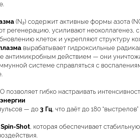
е.
азма
(N₂) содержит активные формы азота (NO
т регенерацию, усиливают неоколлагенез, 
бновлению клеток и укрепляют структуру ко
плазма
вырабатывает гидроксильные радикал
 антимикробным действием — они уничтожа
ммунной системе справляться с воспаления
.
 позволяет гибко настраивать интенсивност
 энергии
пульсов — до
3 Гц
, что даёт до 180 “выстрелов
я
Spin-Shot
, которая обеспечивает стабильну
воздействия.