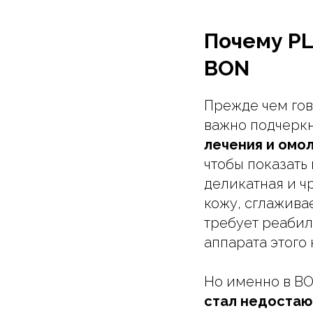
Почему P
BON
Прежде чем гов
важно подчеркн
лечения и омо
чтобы показать
деликатная и ч
кожу, сглажива
требует реабил
аппарата этого 
Но именно в B
стал недостаю