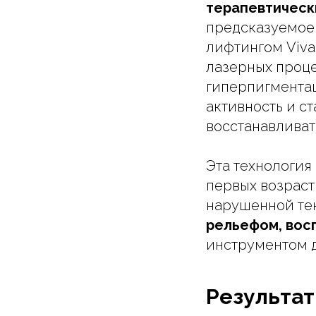
терапевтическ
предсказуемое 
лифтингом Viva
лазерных проце
гиперпигментац
активность и с
восстанавливать
Эта технология
первых возраст
нарушенной те
рельефом, вос
инструментом д
Результат