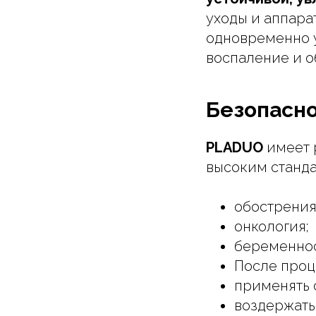
уходы и аппара
одновременно у
воспаление и о
Безопасно
PLADUO
имеет р
высоким станда
обострения
онкология;
беременнос
После проц
применять 
воздержатьс