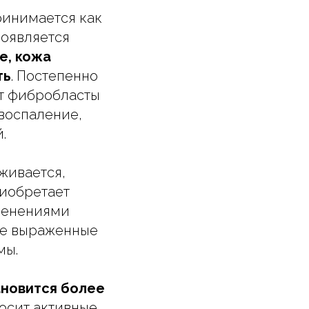
ринимается как
появляется
е, кожа
ть
. Постепенно
ет фибробласты
воспаление,
.
живается,
риобретает
зменениями
ее выраженные
мы.
новится более
носит активные