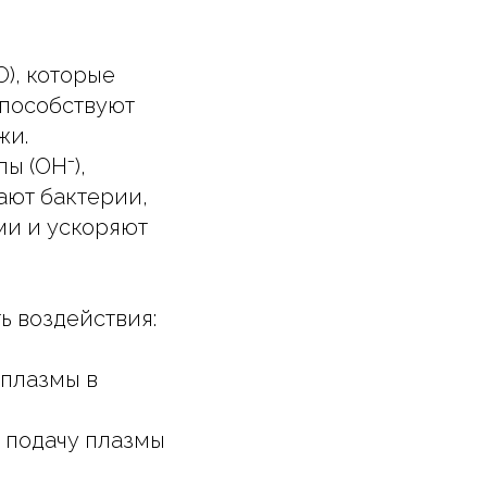
), которые
способствуют
жи.
ы (OH⁻),
ют бактерии,
ми и ускоряют
ь воздействия:
” плазмы в
ю подачу плазмы