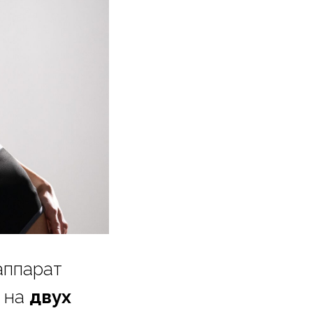
аппарат
у на
двух