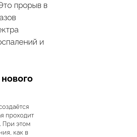
 Это прорыв в
азов
ектра
оспалений и
 нового
создаётся
ая проходит
. При этом
ия, как в