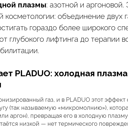
дной плазмы
: азотной и аргоновой.
й косметологии: объединение двух г
остигать гораздо более широкого сп
от глубокого лифтинга до терапии в
билитации.
ает PLADUO: холодная плазма
я
онизированный газ, и в PLADUO этот эффект 
угу (так называемую «микромолнию»), котор
 или аргон), превращая его в холодную плазму
таётся низкой — нет термического поврежден