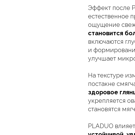
Эффект после 
естественное п
ощущение свеж
становится бол
включаются глу
и формирование
улучшает микр
На текстуре из
постакне смягч
здоровое глян
укрепляется ов
становятся мяг
PLADUO влияет 
устойчивой, у