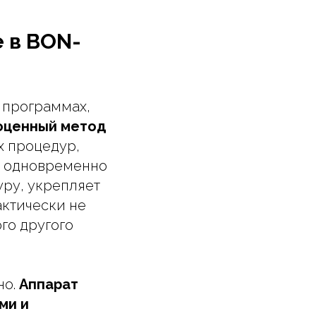
 в BON-
 программах,
ноценный метод
х процедур,
— одновременно
уру, укрепляет
актически не
го другого
но.
Аппарат
ми и