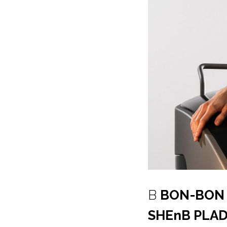
В
BON-BON
SHEnB PLA