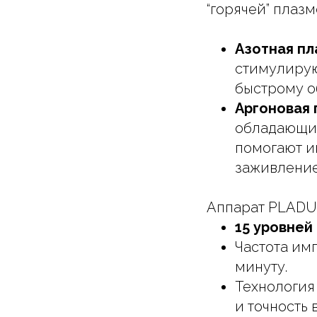
“горячей” плазм
Азотная пл
стимулирую
быстрому о
Аргоновая 
обладающие
помогают и
заживление
Аппарат PLADUO
15 уровней
Частота им
минуту.
Технологи
и точность 