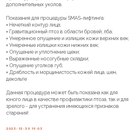
дополнительных уколов.
Показания для процедуры SMAS-лифтинга:
▫️ Нечеткий контур лица;
▫️ Гравитационный птоз в области бровей, лба;
▫️ Умеренное опущение и излишек кожи верхних век;
▫️ Умеренные излишки кожи нижних век;
▫️ Опущение и уплотнение щеки;
▫️ Выраженные носогубные складки;
▫️ Опущение уголков губ;
▫️ Дряблость и морщинистость кожей лица, шен,
декольте
Данная процедура может быть показана как для
юного лица в качестве профилактики птоза, так и для
зрелого - для устранения имеющихся признаков
старения!
2023-12-30 19:03