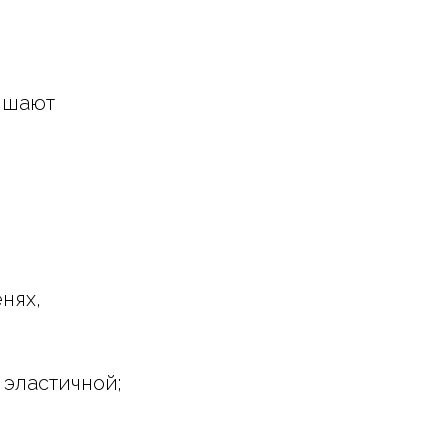
учшают
нях,
 эластичной;