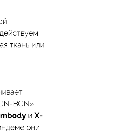
ой
здействуем
ая ткань или
чивает
«BON-BON»
Embody
и
X-
тандеме они