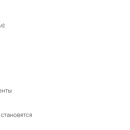
);
.
енты
 становятся