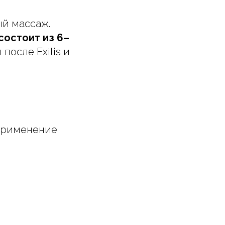
ый массаж.
состоит из 6–
после Exilis и
 применение