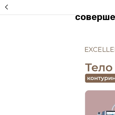
Синергия
соверше