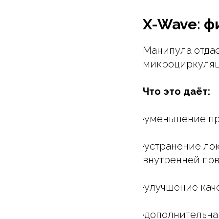
X-Wave: 
Манипула отдае
микроциркуляц
Что это даёт:
·уменьшение п
·устранение ло
внутренней пов
·улучшение кач
·дополнительн