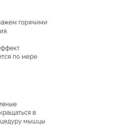
ссажем горячими
ия.
Эффект
ется по мере
ивные
кращаться в
роцедуру мышцы