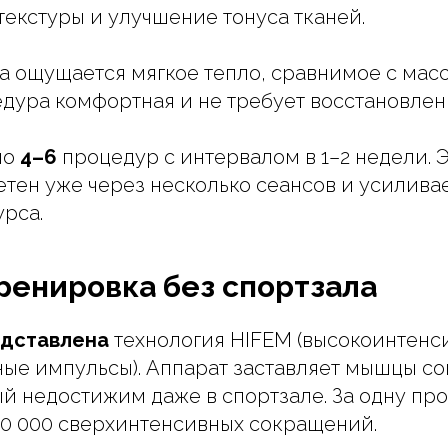
текстуры и улучшение тонуса тканей.
а ощущается мягкое тепло, сравнимое с ма
дура комфортная и не требует восстановлен
но
4–6
процедур с интервалом в 1–2 недели. 
етен уже через несколько сеансов и усилива
рса.
ренировка без спортзала
едставлена
технология HIFEM (высокоинтенс
ые импульсы). Аппарат заставляет мышцы со
й недостижим даже в спортзале. За одну п
0 000 сверхинтенсивных сокращений.