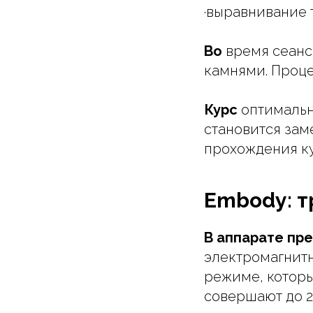
·выравнивание 
Во
время сеанс
камнями. Проце
Курс
оптималь
становится зам
прохождения ку
Embody: т
В аппарате пр
электромагнитн
режиме, которы
совершают до 2