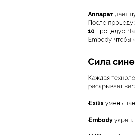
Аппарат
даёт п
После процедур
10
процедур. Ча
Embody, чтобы 
Сила сине
Каждая техноло
раскрывает вес
·
Exilis
уменьшает
·
Embody
укрепл