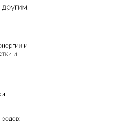
 другим.
энергии и
етки и
ки,
 родов;