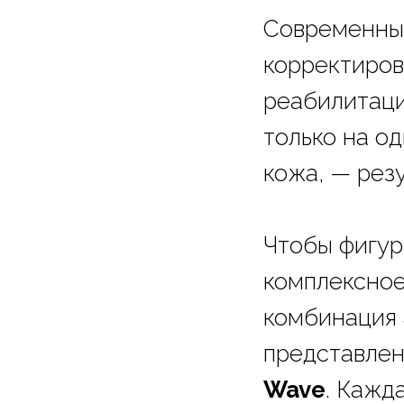
Современны
корректиров
реабилитаци
только на о
кожа, — рез
Чтобы фигур
комплексное
комбинация
представлен
Wave
. Кажд