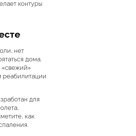
елает контуры
есте
оли, нет
ятаться дома.
а «свежий»
ой реабилитации
азработан для
олета,
метите, как
спаления.