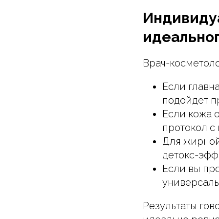
Индивиду
идеальног
Врач-косметоло
Если главн
подойдет п
Если кожа 
протокол с
Для жирной
детокс-эфф
Если вы про
универсаль
Результаты гово