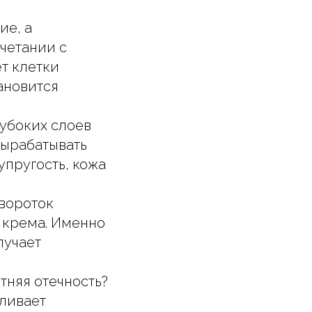
ие, а
четании с
т клетки
ановится
убоких слоев
вырабатывать
упругость, кожа
вороток
 крема. Именно
лучает
тняя отечность?
иливает