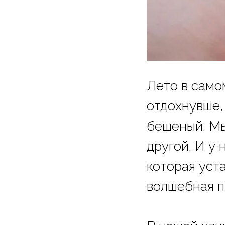
Лето в самом
отдохнувше,
бешеный. Мы
другой. И у
которая уст
волшебная 