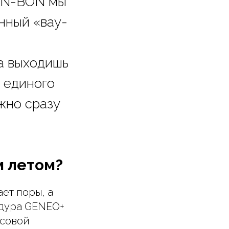
BON-BON мы
енный «вау-
а выходишь
 единого
жно сразу
м летом?
ет поры, а
едура GENEO+
асовой