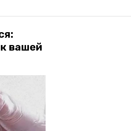
ся:
к вашей