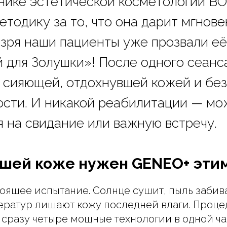
нике эстетической косметологии 
етодику за то, что она дарит мгнов
 зря наши пациенты уже прозвали её
 для Золушки»! После одного сеанс
с сияющей, отдохнувшей кожей и без
ости. И никакой реабилитации — мо
я на свидание или важную встречу.
шей коже нужен GENEO+ эти
тоящее испытание. Солнце сушит, пыль забива
ератур лишают кожу последней влаги. Проц
е сразу четыре мощные технологии в одной ч