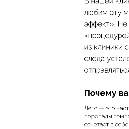
В нашей кли
любим эту м
эффект». Не
«процедурой
из клиники 
следа устал
отправлятьс
Почему ва
Лето — это нас
перепады темп
сочетает в себ