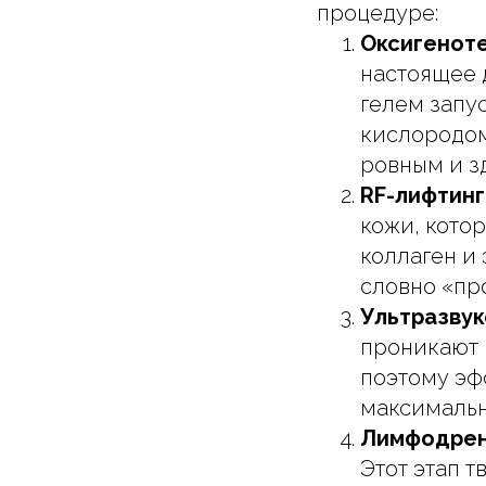
процедуре:
Оксигеноте
настоящее 
гелем запу
кислородом
ровным и зд
RF-лифтинг 
кожи, кото
коллаген и 
словно «пр
Ультразву
проникают 
поэтому эф
максимальн
Лимфодрен
Этот этап 