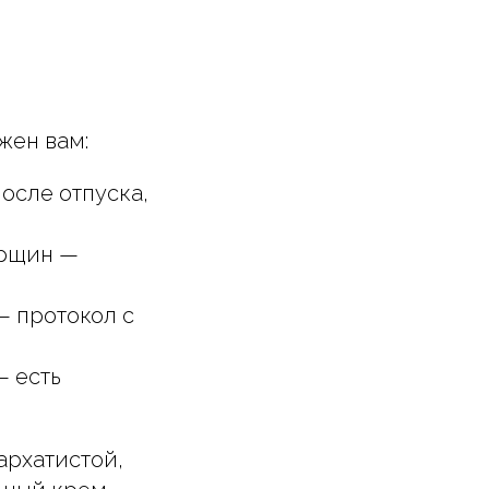
жен вам:
осле отпуска,
орщин —
— протокол с
— есть
бархатистой,