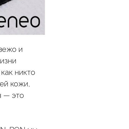
свежо и
жизни
как никто
ей кожи,
в — это