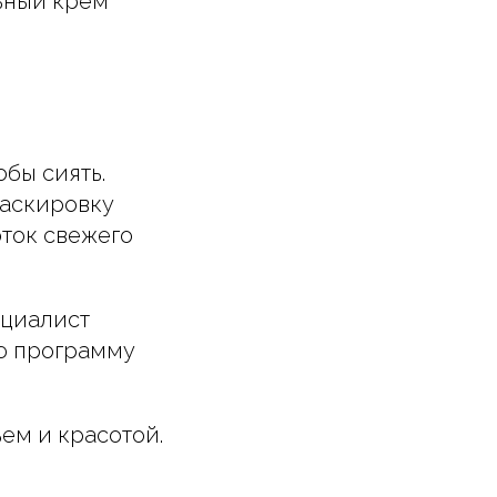
льный крем
бы сиять.
маскировку
оток свежего
ециалист
ю программу
ем и красотой.