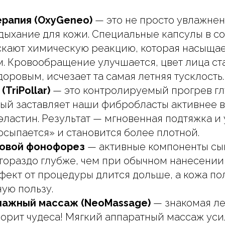
рапия (OxyGeneo)
— это не просто увлажнен
дыхание для кожи. Специальные капсулы в со
скают химическую реакцию, которая насыщае
. Кровообращение улучшается, цвет лица ст
оровым, исчезает та самая летняя тусклость.
(TriPollar)
— это контролируемый прогрев гл
рый заставляет наши фибробласты активнее 
эластин. Результат — мгновенная подтяжка и 
осыпается» и становится более плотной.
ковой фонофорез
— активные компоненты сы
гораздо глубже, чем при обычном нанесении
фект от процедуры длится дольше, а кожа по
ую пользу.
ажный массаж (NeoMassage)
— знакомая ле
творит чудеса! Мягкий аппаратный массаж ус